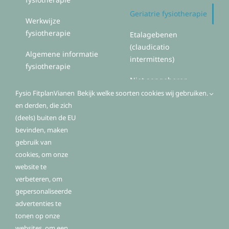
Geriatrie fysiotherapie
Werkwijze
fysiotherapie
Etalagebenen
(claudicatio
Algemene informatie
intermittens)
fysiotherapie
Niet aangeboren
hersenletsel (NAH)
Fysio FitplanVianen
Bekijk welke soorten cookies wij gebruiken.
en derden, die zich
Zorg voor mensen met
(deels) buiten de EU
Parkinson(ismen)
bevinden, maken
gebruik van
cookies, om onze
website te
Algemeen
verbeteren, om
gepersonaliseerde
advertenties te
Contactgegevens
tonen op onze
Openingstijden
websites, om een