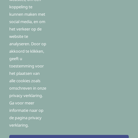
koppeling te
Routebeschrijving
kunnen maken met
Fysio Fitplan Vianen
social media, en om
Hof van Batenstein 8
Onze medewerkers
het verkeer op de
4131 HC Vianen
website te
De praktijk
T: 0347 320503
analyseren. Door op
Klachtenregeling
E:
info@fysiofitplan.nl
akkoord te klikken,
W:
www.fysiofitplan.nl
geeft u
toestemming voor
het plaatsen van
alle cookies zoals
omschreven in onze
privacy verklaring.
Privacy Policy
Disclaimer
Cookies
Ga voor meer
informatie naar op
de pagina privacy
© Copyright 2026 | Fysio Fitplan Vianen
verklaring.