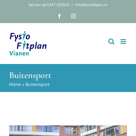
Ga
bel ons op 0347 320503
|
info@fysiofitplan.nl
naar
Facebook
Instagram
inhoud
Buitensport
Home
»
Buitensport