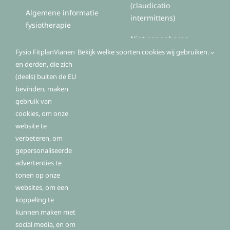
(claudicatio
Algemene informatie
intermittens)
fysiotherapie
Niet aangeboren
hersenletsel (NAH)
Fysio FitplanVianen
Bekijk welke soorten cookies wij gebruiken.
en derden, die zich
Zorg voor mensen met
(deels) buiten de EU
Parkinson(ismen)
bevinden, maken
gebruik van
cookies, om onze
website te
Algemeen
verbeteren, om
gepersonaliseerde
advertenties te
Contactgegevens
tonen op onze
Openingstijden
websites, om een
koppeling te
Routebeschrijving
kunnen maken met
Fysio Fitplan Vianen
social media, en om
Hof van Batenstein 8
Onze medewerkers