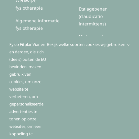
Werkwijze
fysiotherapie
Etalagebenen
(claudicatio
Algemene informatie
intermittens)
fysiotherapie
Niet aangeboren
hersenletsel (NAH)
Fysio FitplanVianen
Bekijk welke soorten cookies wij gebruiken.
en derden, die zich
Zorg voor mensen met
(deels) buiten de EU
Parkinson(ismen)
bevinden, maken
gebruik van
cookies, om onze
website te
Algemeen
verbeteren, om
gepersonaliseerde
advertenties te
Contactgegevens
tonen op onze
Openingstijden
websites, om een
koppeling te
Routebeschrijving