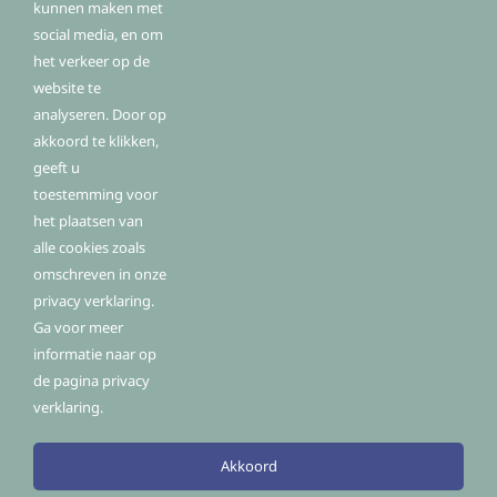
kunnen maken met
Fysio Fitplan Vianen
social media, en om
Hof van Batenstein 8
Onze medewerkers
het verkeer op de
4131 HC Vianen
website te
De praktijk
T: 0347 320503
analyseren. Door op
Klachtenregeling
E:
info@fysiofitplan.nl
akkoord te klikken,
W:
www.fysiofitplan.nl
geeft u
toestemming voor
het plaatsen van
alle cookies zoals
omschreven in onze
privacy verklaring.
Privacy Policy
Disclaimer
Cookies
Ga voor meer
informatie naar op
de pagina privacy
© Copyright 2026 | Fysio Fitplan Vianen
verklaring.
Akkoord