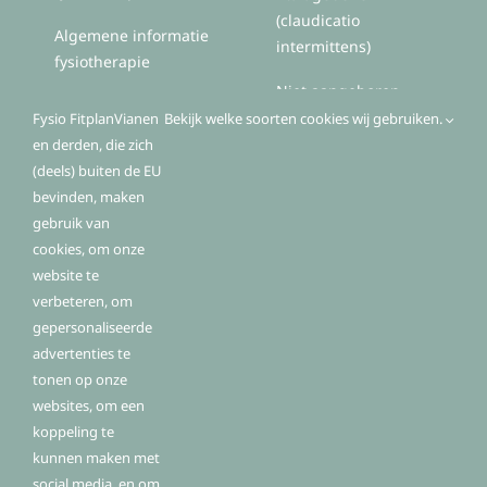
(claudicatio
Algemene informatie
intermittens)
fysiotherapie
Niet aangeboren
hersenletsel (NAH)
Fysio FitplanVianen
Bekijk welke soorten cookies wij gebruiken.
en derden, die zich
Zorg voor mensen met
(deels) buiten de EU
Parkinson(ismen)
bevinden, maken
gebruik van
cookies, om onze
website te
Algemeen
verbeteren, om
gepersonaliseerde
advertenties te
Contactgegevens
tonen op onze
Openingstijden
websites, om een
koppeling te
Routebeschrijving
kunnen maken met
Fysio Fitplan Vianen
social media, en om